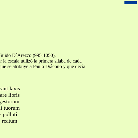
o Guido D´Arezzo (995-1050),
r la escala utilizó la primera sílaba de cada
que se atribuye a Paulo Diácono y que decía
ant laxis
are libris
 gestorum
i tuorum
e polluti
i reatum