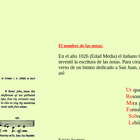
El nombre de las notas:
En el año 1026 (Edad Media) el italian
inventó la escritura de las notas. Para crea
verso de un himno dedicado a San Juan, 
así:
Ut
que
Re
son
Mi
ra
Fa
mul
Sol
v
La
bi
Sancte Ioannes