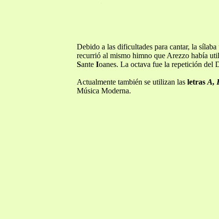
Debido a las dificultades para cantar, la sílaba
recurrió al mismo himno que Arezzo había util
S
ante
I
oanes. La octava fue la repetición del 
Actualmente también se utilizan las
letras
A, 
Música Moderna.