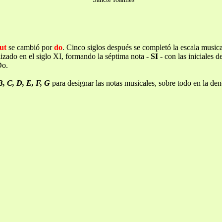
ut
se cambió por
do
. Cinco siglos después se completó la escala music
izado en el siglo XI, formando la séptima nota -
SI
- con las iniciales d
Do.
B, C, D, E, F, G
para designar las notas musicales, sobre todo en la de