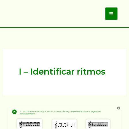
Ir
al
Main
contenido
Men
I – Identificar ritmos