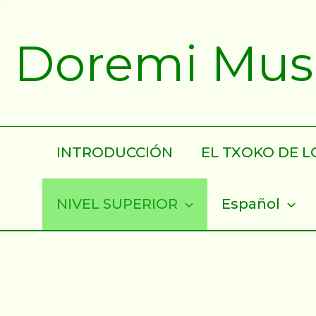
Ir
al
Doremi Musik
contenido
INTRODUCCIÓN
EL TXOKO DE LO
NIVEL SUPERIOR
Español