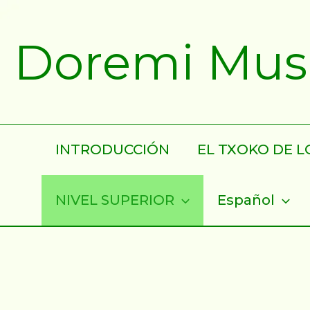
Ir
al
Doremi Musik
contenido
INTRODUCCIÓN
EL TXOKO DE LO
NIVEL SUPERIOR
Español