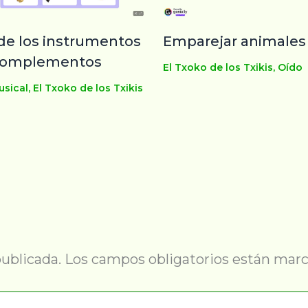
de los instrumentos
Emparejar animales
 complementos
El Txoko de los Txikis
,
Oído
usical
,
El Txoko de los Txikis
publicada.
Los campos obligatorios están mar