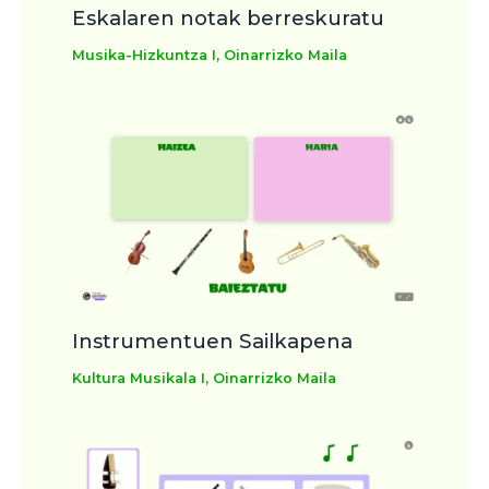
Eskalaren notak berreskuratu
Musika-Hizkuntza I
,
Oinarrizko Maila
Instrumentuen Sailkapena
Kultura Musikala I
,
Oinarrizko Maila