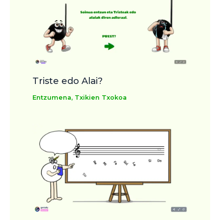
Triste edo Alai?
Entzumena
,
Txikien Txokoa