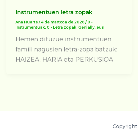
Instrumentuen letra zopak
Ana Huarte
/
4 de martxoa de 2026
/
0 -
Instrumentuak
,
0 - Letra zopak
,
Genially_eus
Hemen dituzue instrumentuen
famili nagusien letra-zopa batzuk:
HAIZEA, HARIA eta PERKUSIOA
Copyright 