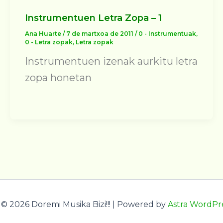
Instrumentuen Letra Zopa – 1
Ana Huarte
/
7 de martxoa de 2011
/
0 - Instrumentuak
,
0 - Letra zopak
,
Letra zopak
Instrumentuen izenak aurkitu letra
zopa honetan
© 2026 Doremi Musika Bizi!!! | Powered by
Astra WordPr