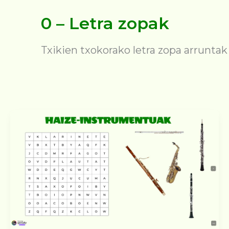
0 – Letra zopak
Txikien txokorako letra zopa arruntak