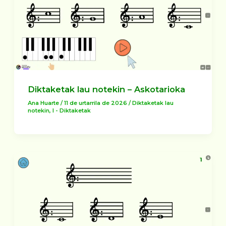
Diktaketak lau notekin – Askotarioka
Ana Huarte
/
11 de urtarrila de 2026
/
Diktaketak lau
notekin
,
I - Diktaketak