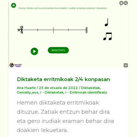
Diktaketa erritmikoak 2/4 konpasan
Ana Huarte
/
25 de otsaila de 2022
/
Diktaketak
,
Genially_eus
,
I - Diktaketak
,
I - Erritmoak identifikatu
Hemen diktaketa erritmikoak
dituzue. Zatiak entzun behar dira
eta gero irudiak eraman behar dira
doakien lekuetara.