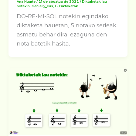
Ana Huarte
/
21 de abuztua de 2022
/
Diktaketak lau
notekin
,
Genially_eus
,
I - Diktaketak
DO-RE-MI-SOL notekin egindako
diktaketa hauetan, 5 notako serieak
asmatu behar dira, ezaguna den
nota batetik hasita.