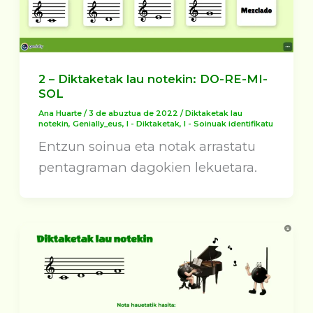
2 – Diktaketak lau notekin: DO-RE-MI-
SOL
Ana Huarte
/
3 de abuztua de 2022
/
Diktaketak lau
notekin
,
Genially_eus
,
I - Diktaketak
,
I - Soinuak identifikatu
Entzun soinua eta notak arrastatu
pentagraman dagokien lekuetara.