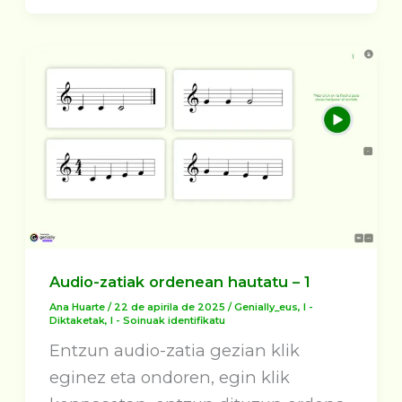
Audio-zatiak ordenean hautatu – 1
Ana Huarte
/
22 de apirila de 2025
/
Genially_eus
,
I -
Diktaketak
,
I - Soinuak identifikatu
Entzun audio-zatia gezian klik
eginez eta ondoren, egin klik