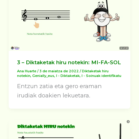
3 – Diktaketak hiru notekin: MI-FA-SOL
Ana Huarte
/
3 de maiatza de 2022
/
Diktaketak hiru
notekin
,
Genially_eus
,
I - Diktaketak
,
I - Soinuak identifikatu
Entzun zatia eta gero eraman
irudiak doakien lekuetara.