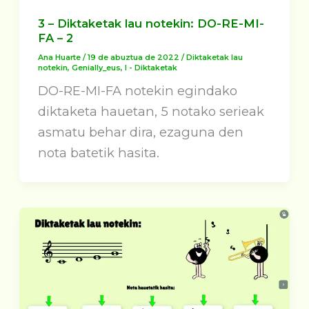
3 – Diktaketak lau notekin: DO-RE-MI-
FA – 2
Ana Huarte
/
19 de abuztua de 2022
/
Diktaketak lau
notekin
,
Genially_eus
,
I - Diktaketak
DO-RE-MI-FA notekin egindako
diktaketa hauetan, 5 notako serieak
asmatu behar dira, ezaguna den
nota batetik hasita.