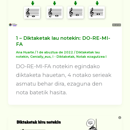
1 – Diktaketak lau notekin: DO-RE-MI-
FA
Ana Huarte
/
1 de abuztua de 2022
/
Diktaketak lau
notekin
,
Genially_eus
,
I - Diktaketak
,
Notak ezagutzea I
DO-RE-MI-FA notekin egindako
diktaketa hauetan, 4 notako serieak
asmatu behar dira, ezaguna den
nota batetik hasita.