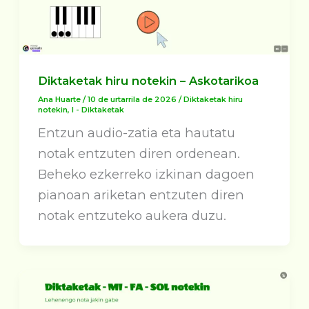
Diktaketak hiru notekin – Askotarikoa
Ana Huarte
/
10 de urtarrila de 2026
/
Diktaketak hiru
notekin
,
I - Diktaketak
Entzun audio-zatia eta hautatu
notak entzuten diren ordenean.
Beheko ezkerreko izkinan dagoen
pianoan ariketan entzuten diren
notak entzuteko aukera duzu.