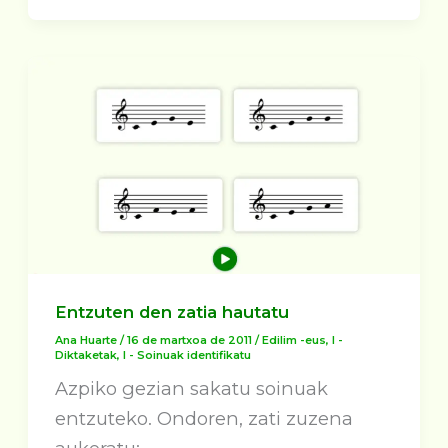
Entzuten den zatia hautatu
Ana Huarte
/
16 de martxoa de 2011
/
Edilim -eus
,
I -
Diktaketak
,
I - Soinuak identifikatu
Azpiko gezian sakatu soinuak
entzuteko. Ondoren, zati zuzena