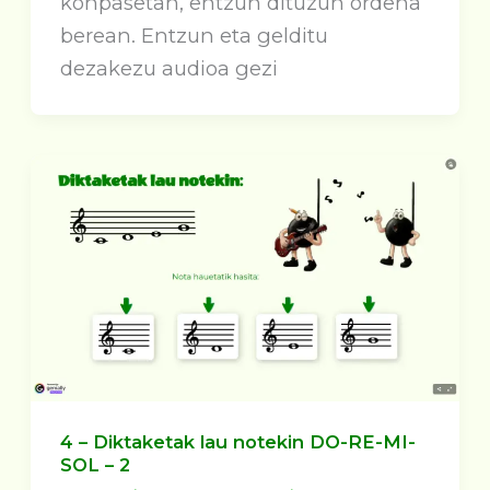
konpasetan, entzun dituzun ordena
berean. Entzun eta gelditu
dezakezu audioa gezi
4 – Diktaketak lau notekin DO-RE-MI-
SOL – 2