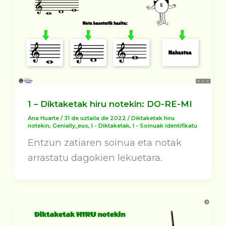
1 – Diktaketak hiru notekin: DO-RE-MI
Ana Huarte
/
31 de uztaila de 2022
/
Diktaketak hiru
notekin
,
Genially_eus
,
I - Diktaketak
,
I - Soinuak identifikatu
Entzun zatiaren soinua eta notak
arrastatu dagokien lekuetara.