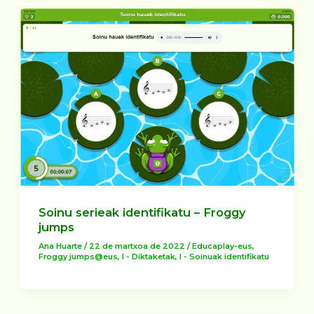
Soinu serieak identifikatu – Froggy
jumps
Ana Huarte
/
22 de martxoa de 2022
/
Educaplay-eus
,
Froggy jumps@eus
,
I - Diktaketak
,
I - Soinuak identifikatu