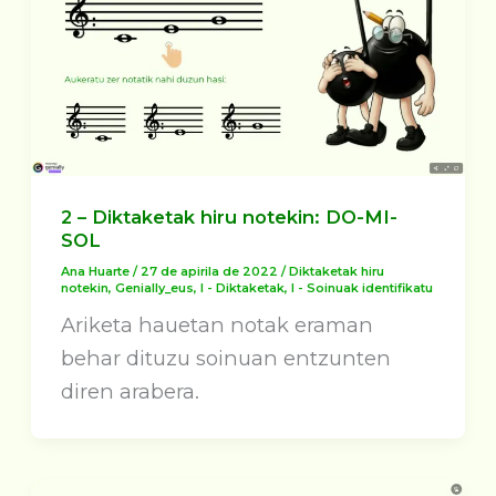
2 – Diktaketak hiru notekin: DO-MI-
SOL
Ana Huarte
/
27 de apirila de 2022
/
Diktaketak hiru
notekin
,
Genially_eus
,
I - Diktaketak
,
I - Soinuak identifikatu
Ariketa hauetan notak eraman
behar dituzu soinuan entzunten
diren arabera.