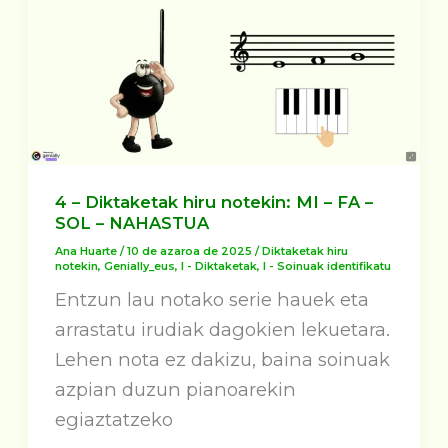
4 – Diktaketak hiru notekin: MI – FA –
SOL – NAHASTUA
Ana Huarte
/
10 de azaroa de 2025
/
Diktaketak hiru
notekin
,
Genially_eus
,
I - Diktaketak
,
I - Soinuak identifikatu
Entzun lau notako serie hauek eta
arrastatu irudiak dagokien lekuetara.
Lehen nota ez dakizu, baina soinuak
azpian duzun pianoarekin
egiaztatzeko