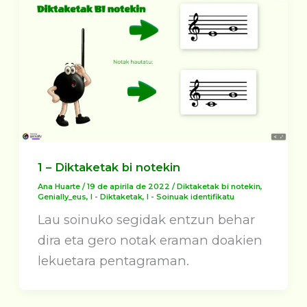
1 – Diktaketak bi notekin
Ana Huarte
/
19 de apirila de 2022
/
Diktaketak bi notekin
,
Genially_eus
,
I - Diktaketak
,
I - Soinuak identifikatu
Lau soinuko segidak entzun behar
dira eta gero notak eraman doakien
lekuetara pentagraman.