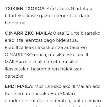
TXIKIEN TXOKOA
: 4/5 Urtetik 8 urtetara
bitarteko ikasle gaztetxoenentzat dago
bideratua.
OINARRIZKO MAILA
: 8 eta 12 urte bitarteko
erabiltzaileentzat dago bideratua.
Erabiltzaileak irakaskuntza autauaren
OINARRIZKO maila, musika eskolako II
MAILAko ikasleak edo eta musika
ikasketekin hasten diren haiek izan
daitezke.
ERDI MAILA
: Musika Eskolako III Mailan edo
Kontserbatorioetako Erdi Mailan
daudenentzat dago bideratua, baita beraien