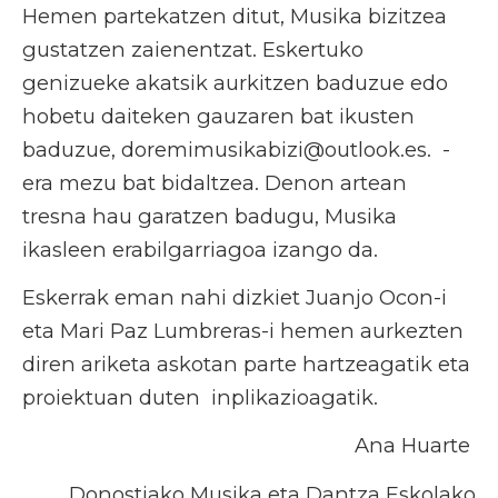
Hemen partekatzen ditut, Musika bizitzea
gustatzen zaienentzat. Eskertuko
genizueke akatsik aurkitzen baduzue edo
hobetu daiteken gauzaren bat ikusten
baduzue,
doremimusikabizi@outlook.es
. -
era mezu bat bidaltzea. Denon artean
tresna hau garatzen badugu, Musika
ikasleen erabilgarriagoa izango da.
Eskerrak eman nahi dizkiet Juanjo Ocon-i
eta Mari Paz Lumbreras-i hemen aurkezten
diren ariketa askotan parte hartzeagatik eta
proiektuan duten inplikazioagatik.
Ana Huarte
Donostiako Musika eta Dantza Eskolako