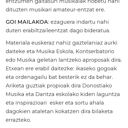
entzumen gaitasun musikalak hobetu nahi
dituzten musikari amateur-entzat ere.
GOI MAILAKOA
: ezaguera indartu nahi
duten erabiltzaileentzat dago bideratua.
Materiala euskeraz nahiz gaztelaniaz aurki
daiteke eta Musika Eskola, Kontserbatorio
edo Musika geletan lantzeko aproposak dira.
Etxean ere erabil daitezke: ikaseko gogoak
eta ordenagailu bat besterik ez da behar.
Ariketa guztiak propioak dira Donostiako
Musika eta Dantza eskolako kiden laguntza
eta inspirazioari esker eta sortu ahala
dagokien ataletan kokatzen dira bilaketa
errazteko.