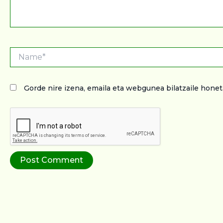
Name*
Gorde nire izena, emaila eta webgunea bilatzaile hon