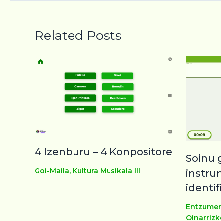
Related Posts
4 Izenburu – 4 Konpositore
Soinu 
Goi-Maila
,
Kultura Musikala III
instr
identif
Entzumen
Oinarrizk