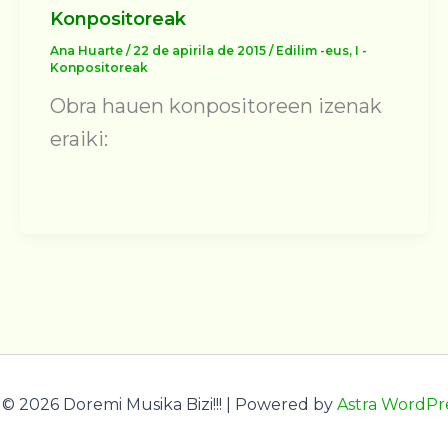
Konpositoreak
Ana Huarte
/
22 de apirila de 2015
/
Edilim -eus
,
I -
Konpositoreak
Obra hauen konpositoreen izenak
eraiki:
© 2026 Doremi Musika Bizi!!! | Powered by
Astra WordPr