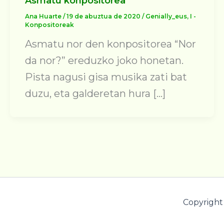
Asmatu konpositorea
Ana Huarte
/
19 de abuztua de 2020
/
Genially_eus
,
I -
Konpositoreak
Asmatu nor den konpositorea “Nor
da nor?” ereduzko joko honetan.
Pista nagusi gisa musika zati bat
duzu, eta galderetan hura […]
Copyright 