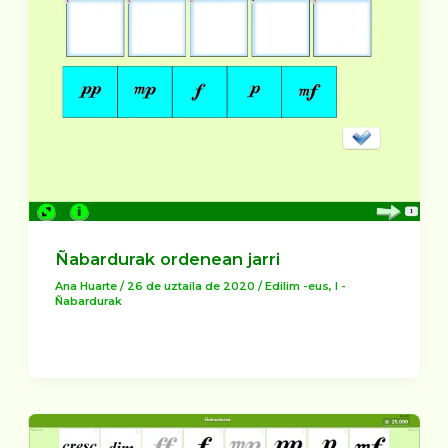
Ñabardurak ordenean jarri
Ana Huarte
/
26 de uztaila de 2020
/
Edilim -eus
,
I -
Ñabardurak