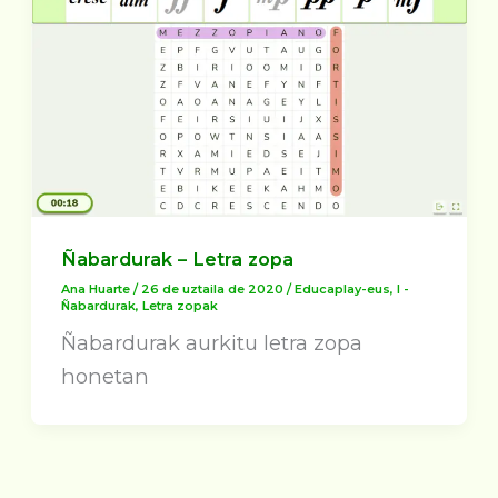
Ñabardurak – Letra zopa
Ana Huarte
/
26 de uztaila de 2020
/
Educaplay-eus
,
I -
Ñabardurak
,
Letra zopak
Ñabardurak aurkitu letra zopa
honetan