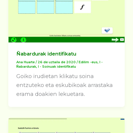
Ñabardurak identifikatu
Ana Huarte
/
26 de uztaila de 2020
/
Edilim -eus
,
I -
Ñabardurak
,
I - Soinuak identifikatu
Goiko irudietan klikatu soina
entzuteko eta eskubikoak arrastaka
erama doakien lekuetara.