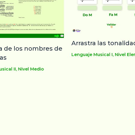
Arrastra las tonalid
ia de los nombres de
Lenguaje Musical I
,
Nivel El
tas
sical II
,
Nivel Medio