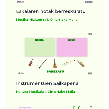
Eskalaren notak berreskuratu
Musika-Hizkuntza I
,
Oinarrizko Maila
Instrumentuen Sailkapena
Kultura Musikala I
,
Oinarrizko Maila