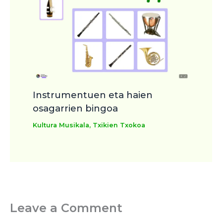
Instrumentuen eta haien
osagarrien bingoa
Kultura Musikala
,
Txikien Txokoa
Leave a Comment