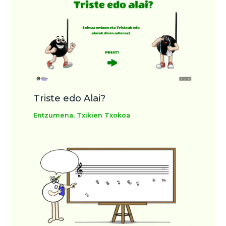
Triste edo Alai?
Entzumena
,
Txikien Txokoa