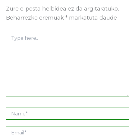
Zure e-posta helbidea ez da argitaratuko.
Beharrezko eremuak
*
markatuta daude
Type
here..
Name*
Email*