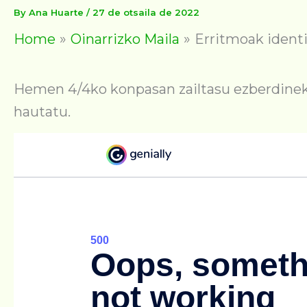
By
Ana Huarte
/
27 de otsaila de 2022
Home
Oinarrizko Maila
Erritmoak ident
Hemen 4/4ko konpasan zailtasu ezberdineko
hautatu.