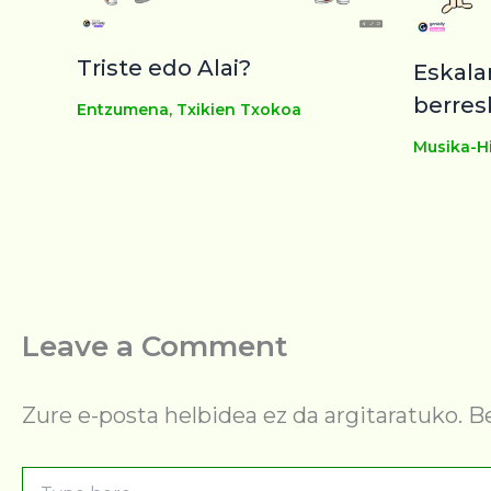
Triste edo Alai?
Eskala
berres
Entzumena
,
Txikien Txokoa
Musika-Hi
Leave a Comment
Zure e-posta helbidea ez da argitaratuko.
B
Type