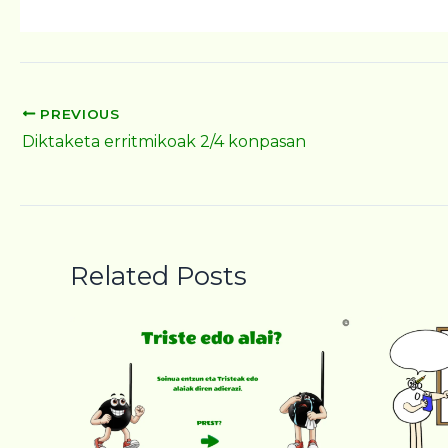
PREVIOUS
Diktaketa erritmikoak 2/4 konpasan
Related Posts