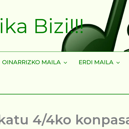
a Bizi!!!
OINARRIZKO MAILA
ERDI MAILA
ikatu 4/4ko konpas