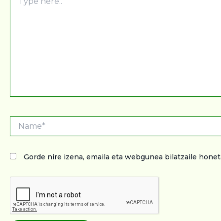
here..
Name*
Gorde nire izena, emaila eta webgunea bilatzaile hon