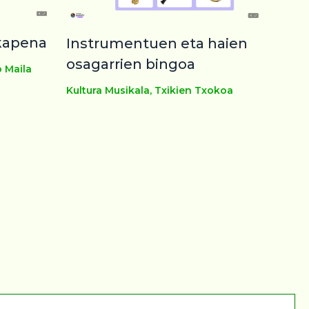
kapena
Instrumentuen eta haien
osagarrien bingoa
o Maila
Kultura Musikala
,
Txikien Txokoa