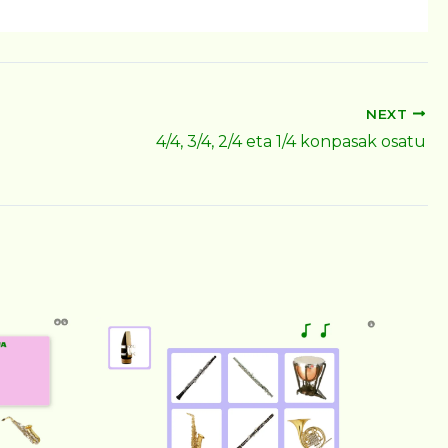
NEXT
4/4, 3/4, 2/4 eta 1/4 konpasak osatu