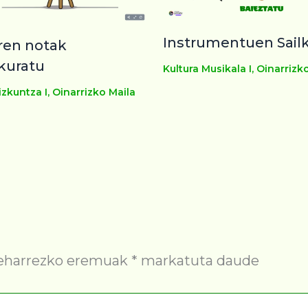
Instrumentuen Sail
ren notak
kuratu
Kultura Musikala I
,
Oinarrizk
zkuntza I
,
Oinarrizko Maila
eharrezko eremuak
*
markatuta daude