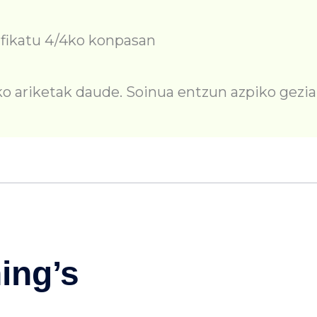
ifikatu 4/4ko konpasan
 ariketak daude. Soinua entzun azpiko gezian