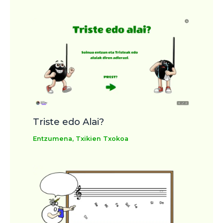
Triste edo Alai?
Entzumena
,
Txikien Txokoa