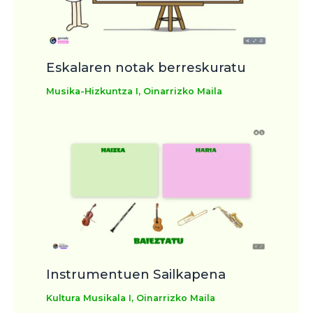
Eskalaren notak berreskuratu
Musika-Hizkuntza I
,
Oinarrizko Maila
Instrumentuen Sailkapena
Kultura Musikala I
,
Oinarrizko Maila