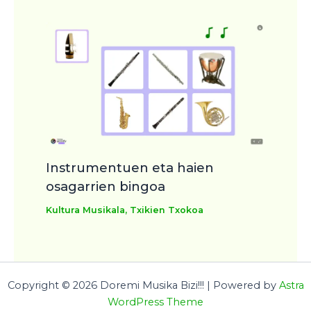
Instrumentuen eta haien
osagarrien bingoa
Kultura Musikala
,
Txikien Txokoa
Copyright © 2026 Doremi Musika Bizi!!! | Powered by
Astra
WordPress Theme