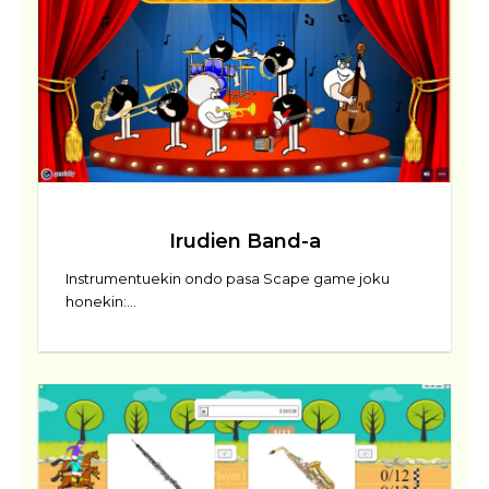
Irudien Band-a
Instrumentuekin ondo pasa Scape game joku
honekin:…