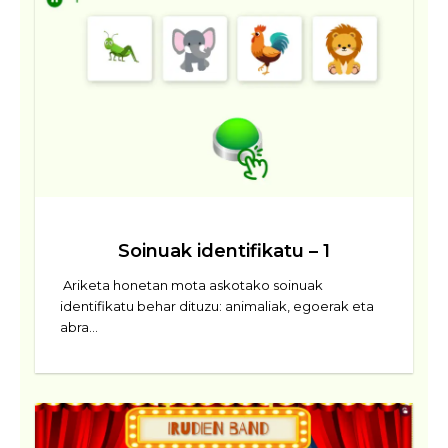
Soinuak identifikatu – 1
Ariketa honetan mota askotako soinuak
identifikatu behar dituzu: animaliak, egoerak eta
abra…