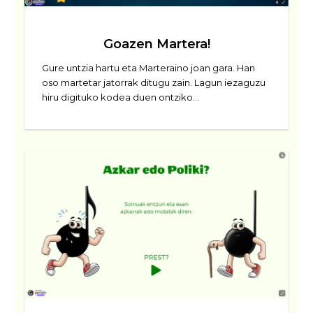
Goazen Martera!
Gure untzia hartu eta Marteraino joan gara. Han
oso martetar jatorrak ditugu zain. Lagun iezaguzu
hiru digituko kodea duen ontziko…