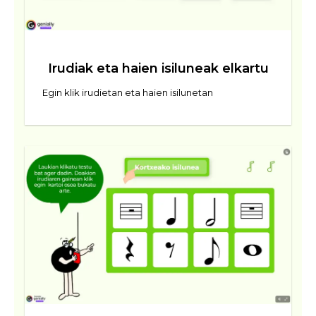
Irudiak eta haien isiluneak elkartu
Egin klik irudietan eta haien isilunetan