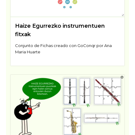
Haize Egurrezko instrumentuen
fitxak
Conjunto de Fichas creado con GoConqr por Ana
Maria Huarte