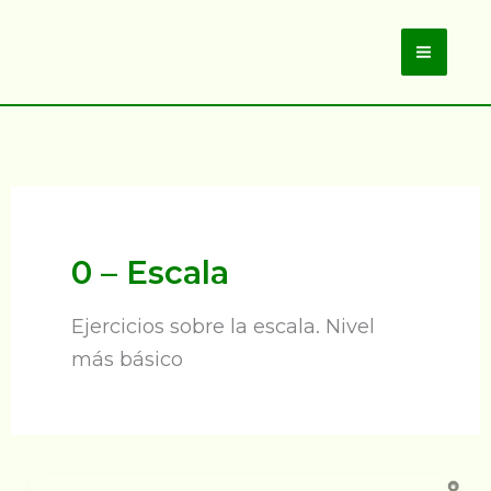
Ir
al
Main
contenido
Men
0 – Escala
Ejercicios sobre la escala. Nivel
más básico