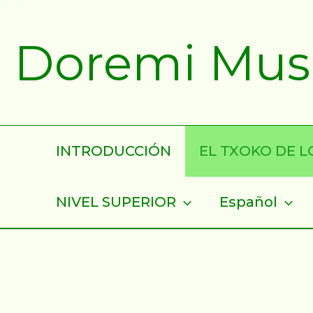
Ir
al
Doremi Musik
contenido
INTRODUCCIÓN
EL TXOKO DE LO
NIVEL SUPERIOR
Español