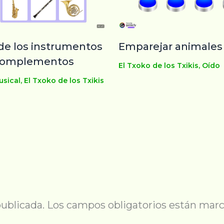
de los instrumentos
Emparejar animales
 complementos
El Txoko de los Txikis
,
Oído
usical
,
El Txoko de los Txikis
publicada.
Los campos obligatorios están mar