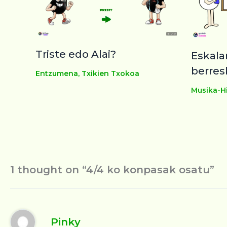
Triste edo Alai?
Eskala
berres
Entzumena
,
Txikien Txokoa
Musika-Hi
1 thought on “4/4 ko konpasak osatu”
Pinky