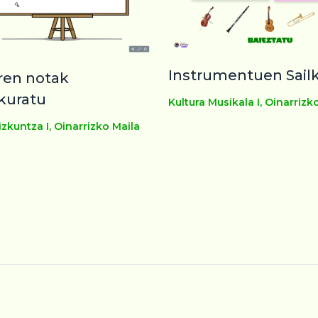
Instrumentuen Sail
ren notak
kuratu
Kultura Musikala I
,
Oinarrizk
zkuntza I
,
Oinarrizko Maila