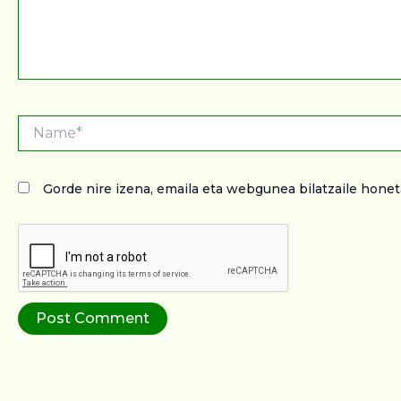
Name*
Gorde nire izena, emaila eta webgunea bilatzaile hon