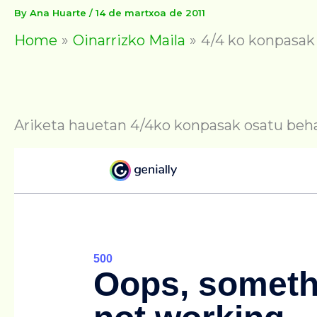
By
Ana Huarte
/
14 de martxoa de 2011
Home
Oinarrizko Maila
4/4 ko konpasak
Ariketa hauetan 4/4ko konpasak osatu behar