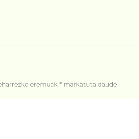
eharrezko eremuak
*
markatuta daude