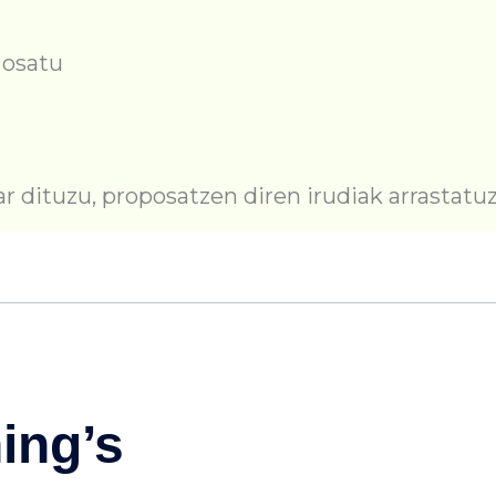
 osatu
 dituzu, proposatzen diren irudiak arrastatuz