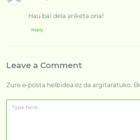
Hau bai dela ariketa ona!
Reply
Leave a Comment
Zure e-posta helbidea ez da argitaratuko.
B
Type
here..