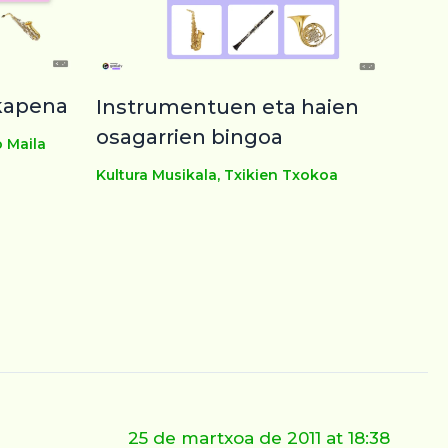
kapena
Instrumentuen eta haien
osagarrien bingoa
o Maila
Kultura Musikala
,
Txikien Txokoa
25 de martxoa de 2011 at 18:38