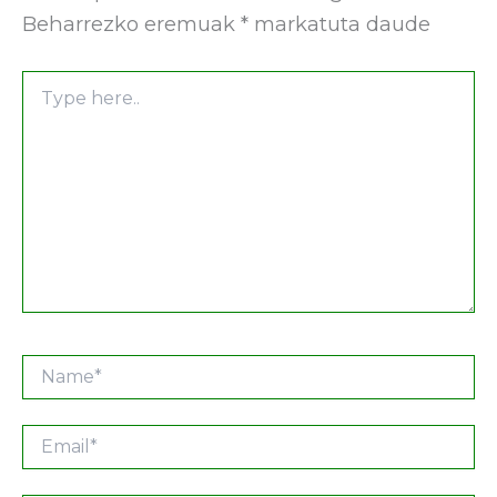
Beharrezko eremuak
*
markatuta daude
Type
here..
Name*
Email*