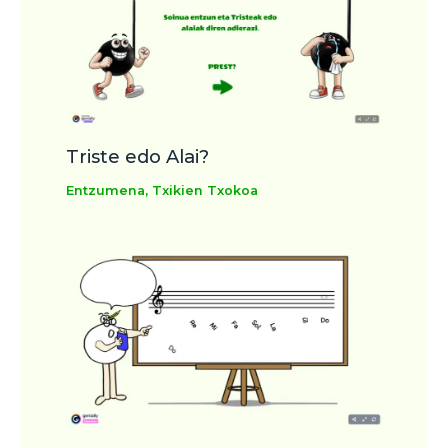
Triste edo Alai?
Entzumena
,
Txikien Txokoa