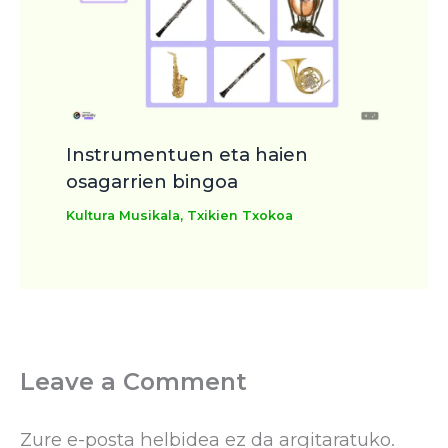
Instrumentuen eta haien
osagarrien bingoa
Kultura Musikala
,
Txikien Txokoa
Leave a Comment
Zure e-posta helbidea ez da argitaratuko.