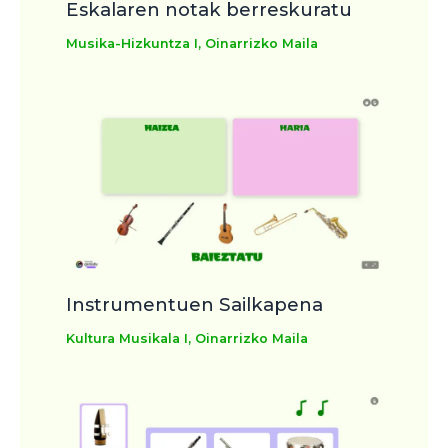
Eskalaren notak berreskuratu
Musika-Hizkuntza I
,
Oinarrizko Maila
Instrumentuen Sailkapena
Kultura Musikala I
,
Oinarrizko Maila