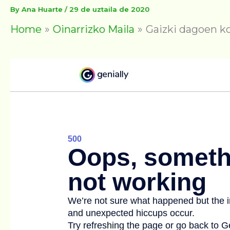
By
Ana Huarte
/
29 de uztaila de 2020
Home
Oinarrizko Maila
Gaizki dagoen k