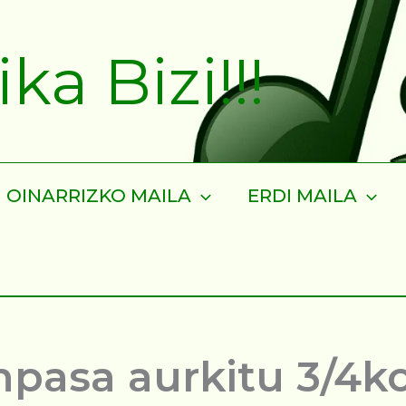
a Bizi!!!
OINARRIZKO MAILA
ERDI MAILA
npasa aurkitu 3/4k