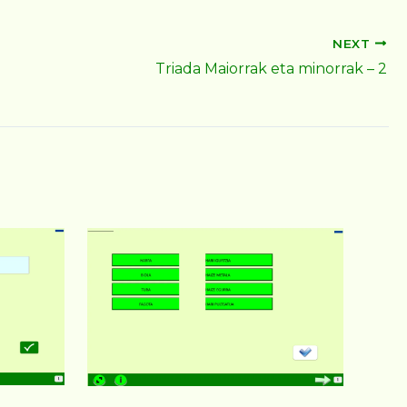
NEXT
Triada Maiorrak eta minorrak – 2