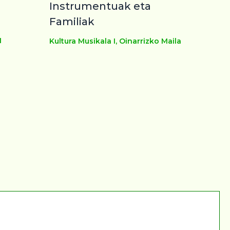
Instrumentuak eta
Familiak
I
Kultura Musikala I
,
Oinarrizko Maila