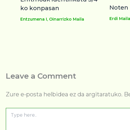
Noten 
ko konpasan
Erdi Mail
Entzumena I
,
Oinarrizko Maila
Leave a Comment
Zure e-posta helbidea ez da argitaratuko.
B
Type
here..