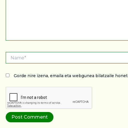
Name*
Gorde nire izena, emaila eta webgunea bilatzaile hon