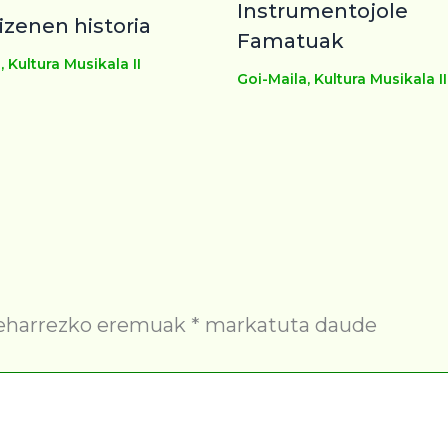
Instrumentojole
izenen historia
Famatuak
a
,
Kultura Musikala II
Goi-Maila
,
Kultura Musikala II
eharrezko eremuak
*
markatuta daude