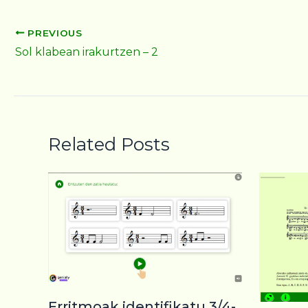
PREVIOUS
Sol klabean irakurtzen – 2
Related Posts
Erritmoak identifikatu 3/4-