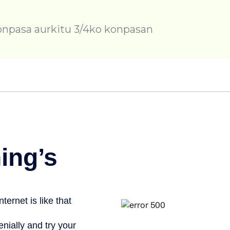
onpasa aurkitu 3/4ko konpasan