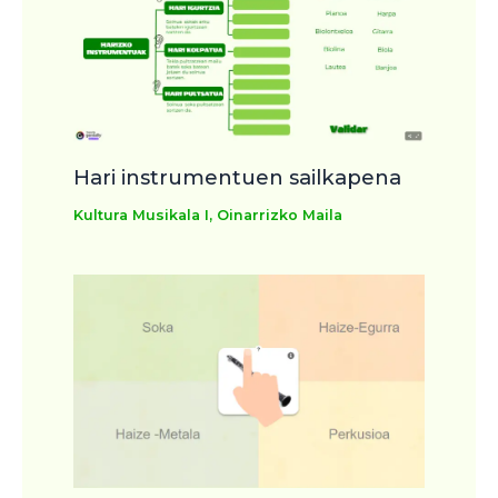
Hari instrumentuen sailkapena
Kultura Musikala I
,
Oinarrizko Maila