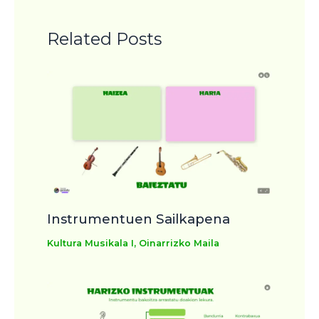
Related Posts
Instrumentuen Sailkapena
Kultura Musikala I
,
Oinarrizko Maila