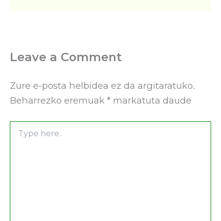
Leave a Comment
Zure e-posta helbidea ez da argitaratuko.
Beharrezko eremuak
*
markatuta daude
Type
here..