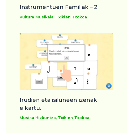
Instrumentuen Familiak – 2
Kultura Musikala
,
Txikien Txokoa
Irudien eta isiluneen izenak
elkartu.
Musika Hizkuntza
,
Txikien Txokoa