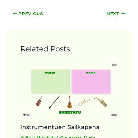
PREVIOUS
NEXT
Related Posts
Instrumentuen Sailkapena
Kultura Musikala I
,
Oinarrizko Maila