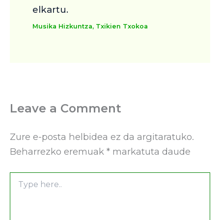
elkartu.
Musika Hizkuntza
,
Txikien Txokoa
Leave a Comment
Zure e-posta helbidea ez da argitaratuko.
Beharrezko eremuak
*
markatuta daude
Type
here..