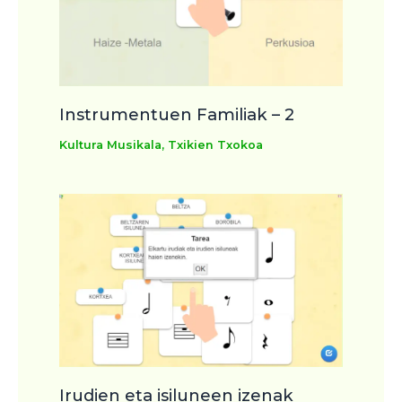
Instrumentuen Familiak – 2
Kultura Musikala
,
Txikien Txokoa
Irudien eta isiluneen izenak