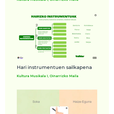
Hari instrumentuen sailkapena
Kultura Musikala I
,
Oinarrizko Maila