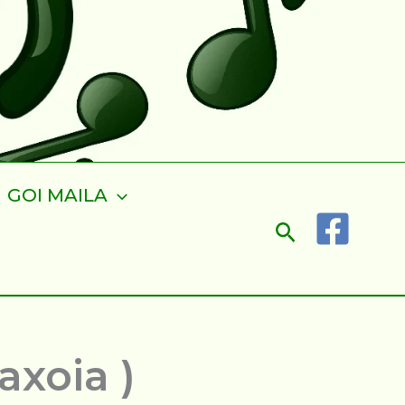
GOI MAILA
Search
axoia )