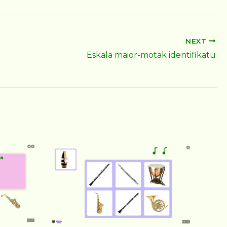
NEXT
Eskala maior-motak identifikatu