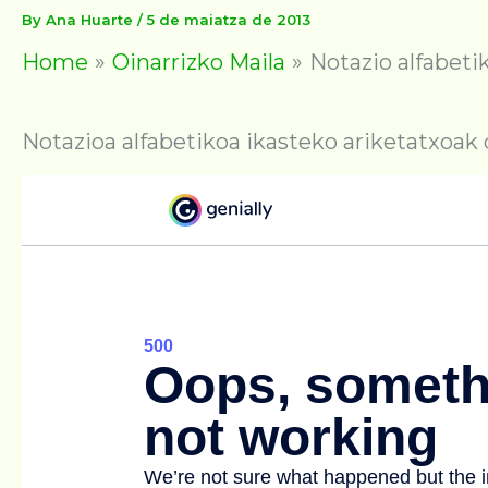
By
Ana Huarte
/
5 de maiatza de 2013
Home
Oinarrizko Maila
Notazio alfabetik
Notazioa alfabetikoa ikasteko ariketatxoa