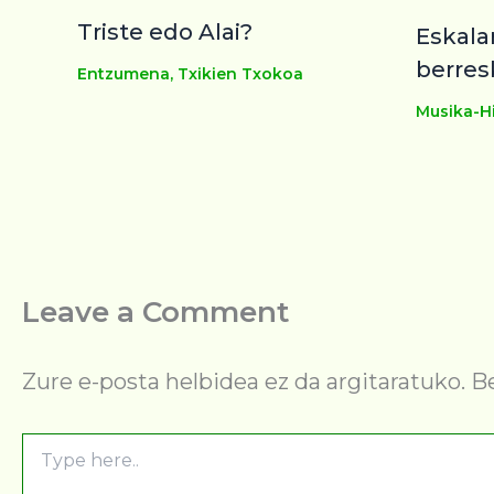
Triste edo Alai?
Eskala
berres
Entzumena
,
Txikien Txokoa
Musika-Hi
Leave a Comment
Zure e-posta helbidea ez da argitaratuko.
B
Type
here..