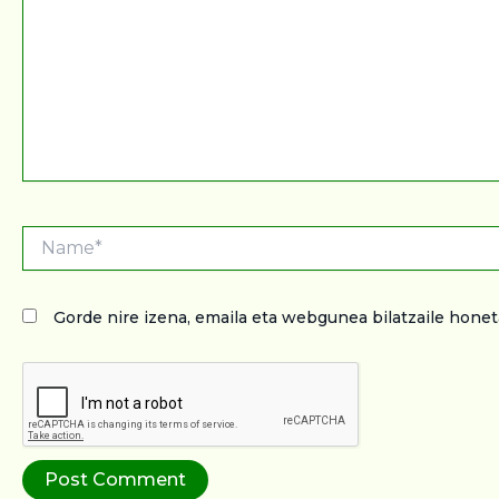
Name*
Gorde nire izena, emaila eta webgunea bilatzaile hon