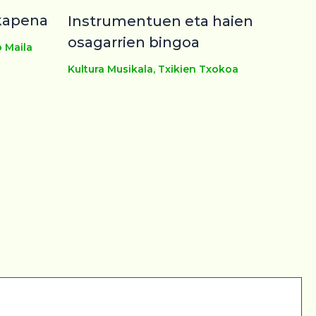
kapena
Instrumentuen eta haien
osagarrien bingoa
o Maila
Kultura Musikala
,
Txikien Txokoa