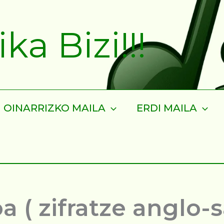
a Bizi!!!
OINARRIZKO MAILA
ERDI MAILA
a ( zifratze anglo-s