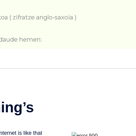
oa ( zifratze anglo-saxoia )
k daude hemen: