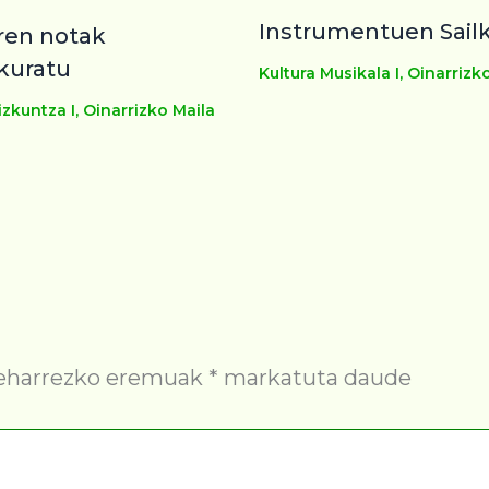
Instrumentuen Sail
ren notak
kuratu
Kultura Musikala I
,
Oinarrizk
zkuntza I
,
Oinarrizko Maila
eharrezko eremuak
*
markatuta daude