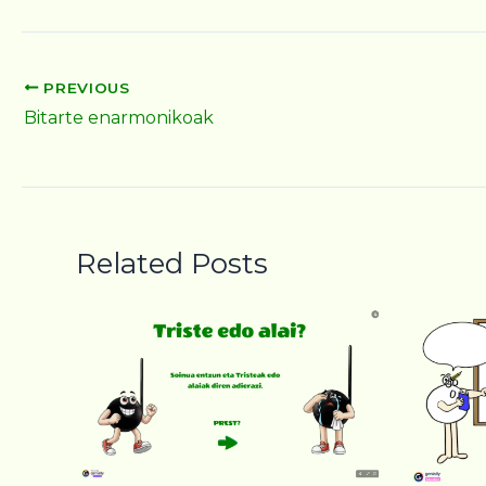
PREVIOUS
Bitarte enarmonikoak
Related Posts