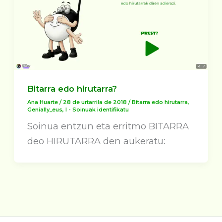
Bitarra edo hirutarra?
Ana Huarte
/
28 de urtarrila de 2018
/
Bitarra edo hirutarra
,
Genially_eus
,
I - Soinuak identifikatu
Soinua entzun eta erritmo BITARRA
deo HIRUTARRA den aukeratu: