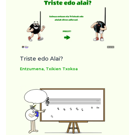
Triste edo Alai?
Entzumena
,
Txikien Txokoa