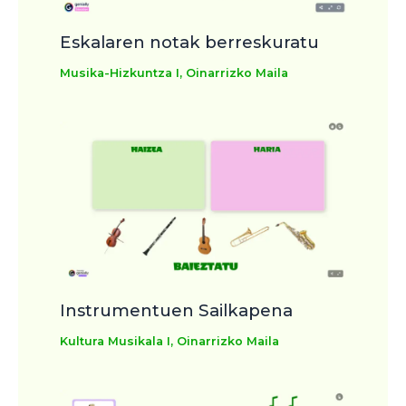
Eskalaren notak berreskuratu
Musika-Hizkuntza I
,
Oinarrizko Maila
Instrumentuen Sailkapena
Kultura Musikala I
,
Oinarrizko Maila