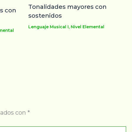
Tonalidades mayores con
s con
sostenidos
Lenguaje Musical I
,
Nivel Elemental
emental
cados con
*