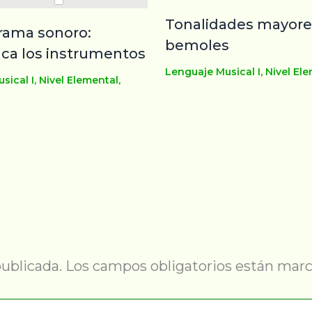
Tonalidades mayore
rama sonoro:
bemoles
fica los instrumentos
Lenguaje Musical I
,
Nivel El
sical I
,
Nivel Elemental
,
publicada.
Los campos obligatorios están mar